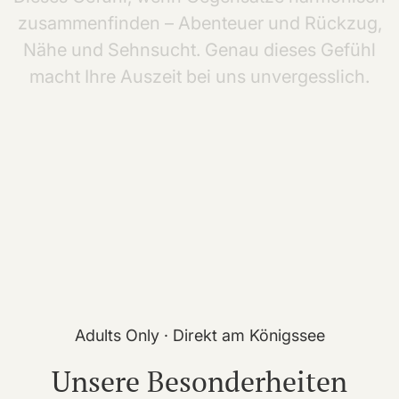
zusammenfinden
–
Abenteuer
und
Rückzug,
Nähe
und
Sehnsucht.
Genau
dieses
Gefühl
macht
Ihre
Auszeit
bei
uns
unvergesslich.
Adults Only · Direkt am Königssee
Unsere Besonderheiten