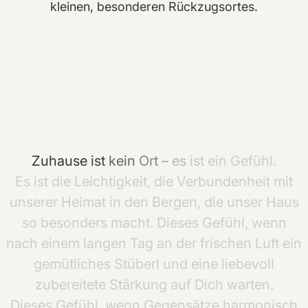
kleinen, besonderen Rückzugsortes.
Zuhause
ist
kein
Ort
–
es
ist
ein
Gefühl.
Es
ist
die
Leichtigkeit,
die
Verbundenheit
mit
unserer
Heimat
in
den
Bergen,
die
unser
Haus
so
besonders
macht.
Dieses
Gefühl,
wenn
nach
einem
langen
Tag
an
der
frischen
Luft
ein
gemütliches
Stüberl
und
eine
liebevoll
zubereitete
Stärkung
auf
Dich
warten.
Dieses
Gefühl,
wenn
Gegensätze
harmonisch